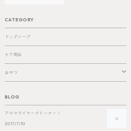
CATEGORY
ドッグソープ
ケア用品
おやつ
馬
BLOG
鹿
アロマでイヤークリーナー！
2017/7/10
猪