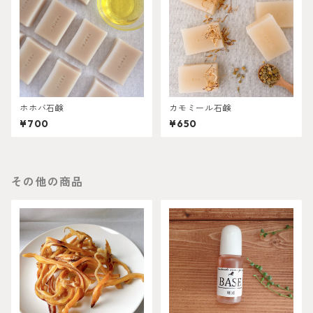
ホホバ石鹸
カモミール石鹸
¥700
¥650
その他の商品