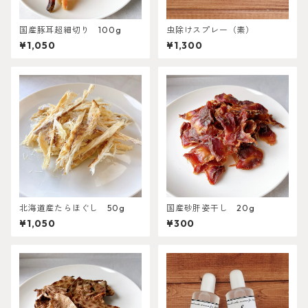
国産豚耳超細切り 100g
虫除けスプレー（素）
¥1,050
¥1,300
北海道産たらほぐし 50g
国産砂肝姿干し 20g
¥1,050
¥300