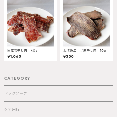
国産猪干し肉 40g
北海道産エゾ鹿干し肉 10g
¥1,060
¥300
CATEGORY
ドッグソープ
ケア用品