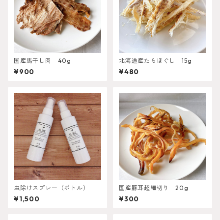
国産馬干し肉 40g
北海道産たらほぐし 15g
¥900
¥480
虫除けスプレー（ボトル）
国産豚耳超細切り 20g
¥1,500
¥300