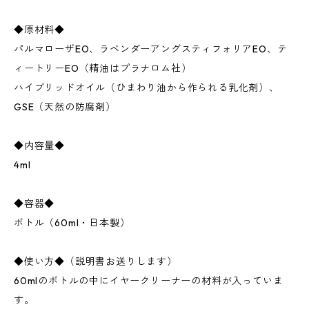
◆原材料◆
パルマローザEO、ラベンダーアングスティフォリアEO、テ
ィートリーEO（精油はプラナロム社）
ハイブリッドオイル（ひまわり油から作られる乳化剤）、
GSE（天然の防腐剤）
◆内容量◆
4ml
◆容器◆
ボトル（60ml・日本製）
◆使い方◆（説明書お送りします）
60mlのボトルの中にイヤークリーナーの材料が入っていま
す。