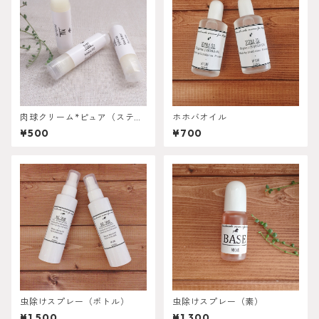
肉球クリーム*ピュア（スティ
ホホバオイル
ック）
¥500
¥700
虫除けスプレー（ボトル）
虫除けスプレー（素）
¥1,500
¥1,300