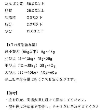
たんぱく質 58.0%以上
脂質 28.0%以上
粗繊維 0.5%以下
灰分 2.0%以下
水分 15.0%以下
【1日の標準給与量】
超小型犬（5kg以下） 5g〜15g
小型犬（5〜10kg） 15g~25g
中型犬（10〜25kg） 25g~40g
大型犬（25〜40kg） 40g~60g
※上記の給与量はあくまで目安となります。
【備考】
・直射日光、高温多湿を避けて保存してください。
・開封後は冷蔵庫で保管し、できるだけ早め与えてくださ