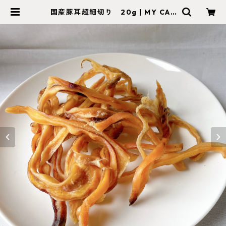
国産豚耳超細切り 20g | MY CAR
E