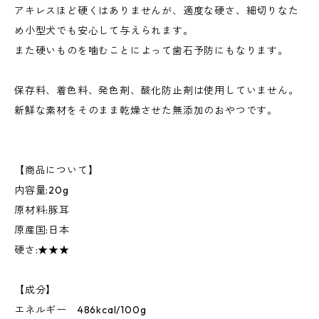
アキレスほど硬くはありませんが、適度な硬さ、細切りなた
め小型犬でも安心して与えられます。
また硬いものを噛むことによって歯石予防にもなります。
保存料、着色料、発色剤、酸化防止剤は使用していません。
新鮮な素材をそのまま乾燥させた無添加のおやつです。
【商品について】
内容量:20g
原材料:豚耳
原産国:日本
硬さ:★★★
【成分】
エネルギー 486kcal/100g