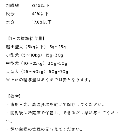
粗繊維 0.1%以下
灰分 4.1%以下
水分 17.8%以下
【1日の標準給与量】
超小型犬（5kg以下） 5g〜15g
小型犬（5〜10kg） 15g~30g
中型犬（10〜25kg） 30g~50g
大型犬（25〜40kg） 50g~70g
※上記の給与量はあくまで目安となります。
【備考】
・直射日光、高温多湿を避けて保存してください。
・開封後は冷蔵庫で保管し、できるだけ早め与えてくださ
い。
・飼い主様の管理の元与えてください。