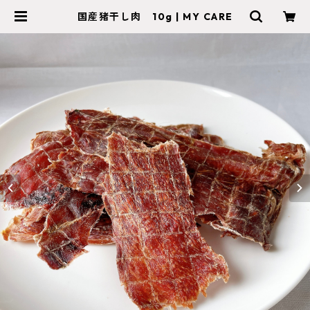
国産猪干し肉 10g | MY CARE