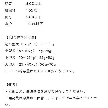
脂質 8.0%以上
粗繊維 1.0%以下
灰分 5.0%以下
水分 18.0%以下
【1日の標準給与量】
超小型犬（5kg以下） 5g〜15g
小型犬（5〜10kg） 15g~25g
中型犬（10〜25kg） 25g~50g
大型犬（25〜40kg） 50g~70g
※上記の給与量はあくまで目安となります。
【備考】
・直射日光、高温多湿を避けて保存してください。
・開封後は冷蔵庫で保管し、できるだけ早め与えてくださ
い。