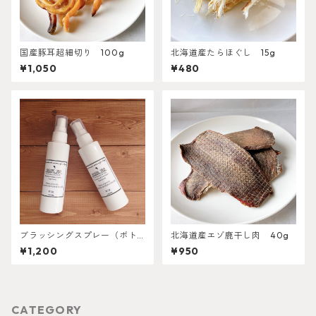
国産豚耳超細切り 100g
北海道産たらほぐし 15g
¥1,050
¥480
ブラッシングスプレー（ボト
北海道産エゾ鹿干し肉 40g
ル）
¥1,200
¥950
CATEGORY