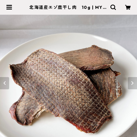
北海道産エゾ鹿干し肉 10g | MY C
ARE