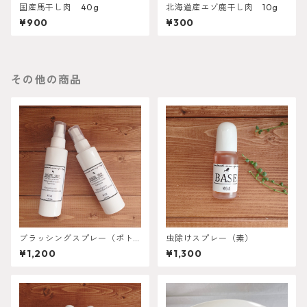
国産馬干し肉 40g
北海道産エゾ鹿干し肉 10g
¥900
¥300
その他の商品
ブラッシングスプレー（ボト
虫除けスプレー（素）
ル）
¥1,200
¥1,300